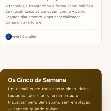
A tecnologia transformou a forma como milhões
de muçulmanos se conectam com o Alcorão
Sagrado diariamente. Apps especializados
tornaram a leitura e…
AC
André Carvalho
Os Cinco da Semana
Um e-mail curto toda sexta: cinco ideias
testadas sobre foco, ferramentas e
trabalhar bem. Sem spam, sem enrolação
— cancele quando quiser.