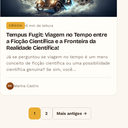
5 min de leitura
CIÊNCIA
Tempus Fugit: Viagem no Tempo entre
a Ficção Científica e a Fronteira da
Realidade Científica!
Já se perguntou se viagem no tempo é um mero
conceito de ficção científica ou uma possibilidade
científica genuína? Se sim, você…
MC
Marina Castro
Paginação de posts
1
2
Mais antigos →