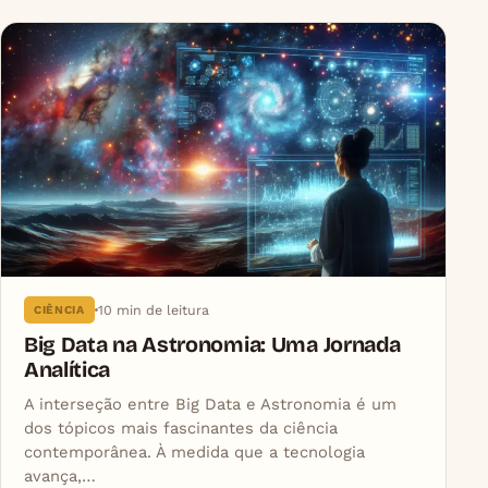
Articles
10 min de leitura
CIÊNCIA
Big Data na Astronomia: Uma Jornada
Analítica
A interseção entre Big Data e Astronomia é um
dos tópicos mais fascinantes da ciência
contemporânea. À medida que a tecnologia
avança,…