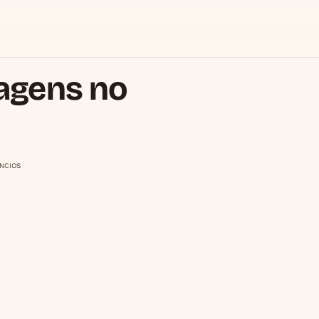
agens no
NCIOS