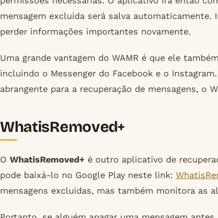
permissões necessárias. O aplicativo irá então co
mensagem excluída será salva automaticamente. Is
perder informações importantes novamente.
Uma grande vantagem do WAMR é que ele também 
incluindo o Messenger do Facebook e o Instagram.
abrangente para a recuperação de mensagens, o W
WhatisRemoved+
O
WhatisRemoved+
é outro aplicativo de recupera
pode baixá-lo no Google Play neste link:
WhatisRe
mensagens excluídas, mas também monitora as a
Portanto, se alguém apagar uma mensagem antes q