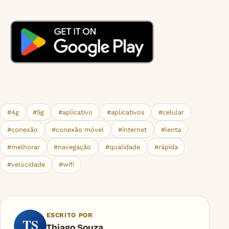
#4g
#5g
#aplicativo
#aplicativos
#celular
#conexão
#conexão móvel
#internet
#lenta
#melhorar
#navegação
#qualidade
#rápida
#velocidade
#wifi
ESCRITO POR
TS
Thiago Souza