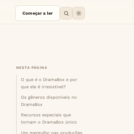
Começar a ler
NESTA PÁGINA
O que é o DramaBox e por
que ele é irresistível?
Os gêneros disponíveis no
DramaBox
Recursos especiais que
tornam o DramaBox único
Um mergulho nas produções