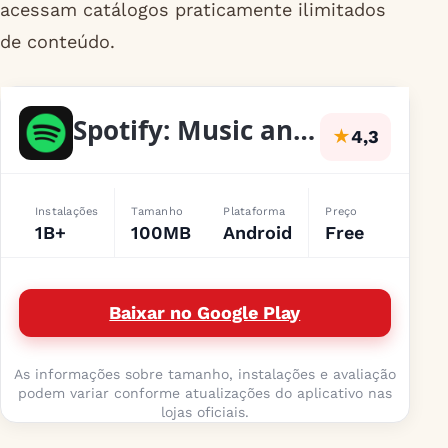
acessam catálogos praticamente ilimitados
de conteúdo.
Spotify: Music and Podcasts
★
4,3
Instalações
Tamanho
Plataforma
Preço
1B+
100MB
Android
Free
Baixar no Google Play
As informações sobre tamanho, instalações e avaliação
podem variar conforme atualizações do aplicativo nas
lojas oficiais.