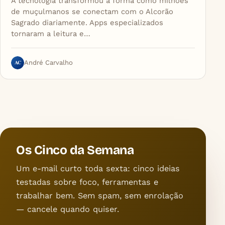
A tecnologia transformou a forma como milhões
de muçulmanos se conectam com o Alcorão
Sagrado diariamente. Apps especializados
tornaram a leitura e…
AC
André Carvalho
Os Cinco da Semana
Um e-mail curto toda sexta: cinco ideias
testadas sobre foco, ferramentas e
trabalhar bem. Sem spam, sem enrolação
— cancele quando quiser.