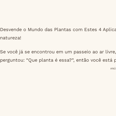
Desvende o Mundo das Plantas com Estes 4 Aplicat
natureza!
Se você já se encontrou em um passeio ao ar livr
perguntou: “Que planta é essa?”, então você está 
ANÚ