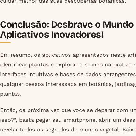
cuidar melhor das suas descobertas botânicas.
Conclusão: Desbrave o Mundo 
Aplicativos Inovadores!
Em resumo, os aplicativos apresentados neste art
identificar plantas e explorar o mundo natural ao
interfaces intuitivas e bases de dados abrangentes
qualquer pessoa interessada em botânica, jardin
plantas.
Então, da próxima vez que você se deparar com um
isso?”, basta pegar seu smartphone, abrir um desse
revelar todos os segredos do mundo vegetal. Ba