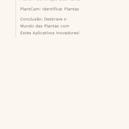
PlantCam: Identificar Plantas
Conclusão: Desbrave o
Mundo das Plantas com
Estes Aplicativos Inovadores!