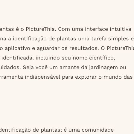
antas é o PictureThis. Com uma interface intuitiva
na a identificação de plantas uma tarefa simples e
 o aplicativo e aguardar os resultados. O PictureThi
dentificada, incluindo seu nome científico,
 cuidados. Seja você um amante da jardinagem ou
erramenta indispensável para explorar o mundo das
identificação de plantas; é uma comunidade