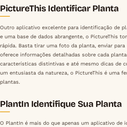
PictureThis Identificar Planta
Outro aplicativo excelente para identificação de pl
e uma base de dados abrangente, o PictureThis tor
rápida. Basta tirar uma foto da planta, enviar para
oferece informações detalhadas sobre cada planta i
características distintivas e até mesmo dicas de
um entusiasta da natureza, o PictureThis é uma f
plantas.
PlantIn Identifique Sua Planta
O PlantIn é mais do que apenas um aplicativo de 