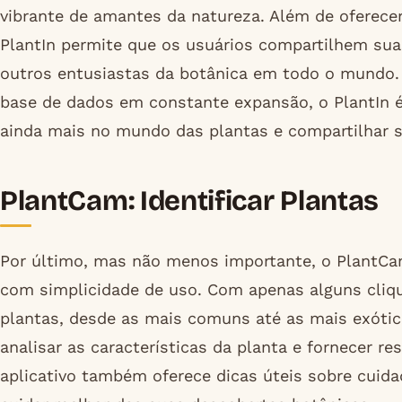
vibrante de amantes da natureza. Além de oferecer
PlantIn permite que os usuários compartilhem su
outros entusiastas da botânica em todo o mundo.
base de dados em constante expansão, o PlantIn é
ainda mais no mundo das plantas e compartilhar 
PlantCam: Identificar Plantas
Por último, mas não menos importante, o PlantCa
com simplicidade de uso. Com apenas alguns cliqu
plantas, desde as mais comuns até as mais exótic
analisar as características da planta e fornecer r
aplicativo também oferece dicas úteis sobre cuid