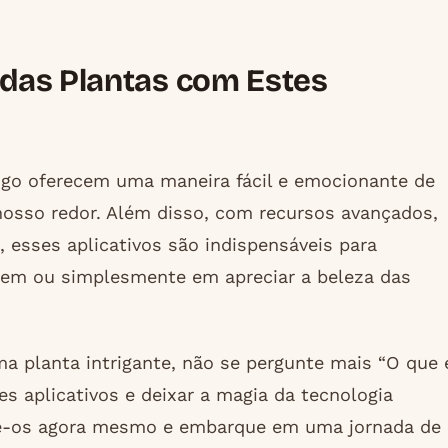
das Plantas com Estes
igo oferecem uma maneira fácil e emocionante de
 nosso redor. Além disso, com recursos avançados,
, esses aplicativos são indispensáveis para
agem ou simplesmente em apreciar a beleza das
a planta intrigante, não se pergunte mais “O que 
s aplicativos e deixar a magia da tecnologia
ixe-os agora mesmo e embarque em uma jornada de