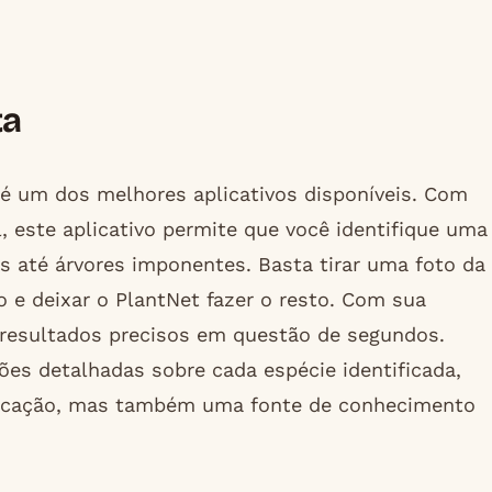
ta
t é um dos melhores aplicativos disponíveis. Com
 este aplicativo permite que você identifique uma
es até árvores imponentes. Basta tirar uma foto da
o e deixar o PlantNet fazer o resto. Com sua
ce resultados precisos em questão de segundos.
es detalhadas sobre cada espécie identificada,
ficação, mas também uma fonte de conhecimento