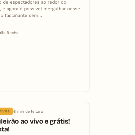
o de espectadores ao redor do
 e agora é possível mergulhar nesse
so fascinante sem…
ila Rocha
8 min de leitura
TIVOS
leirão ao vivo e grátis!
sta!