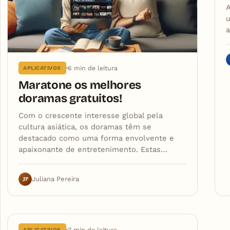
A
u
6 min de leitura
APLICATIVOS
Maratone os melhores
doramas gratuitos!
Com o crescente interesse global pela
cultura asiática, os doramas têm se
destacado como uma forma envolvente e
apaixonante de entretenimento. Estas…
JP
Juliana Pereira
7 min de leitura
APLICATIVOS