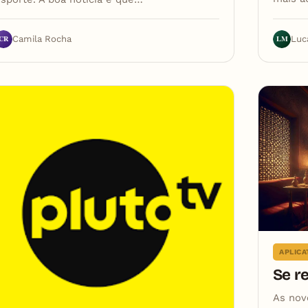
LM
CR
Luc
Camila Rocha
APLICA
Se r
As nov