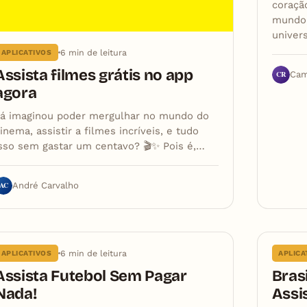
coraçã
mundo,
univer
6 min de leitura
APLICATIVOS
Assista filmes grátis no app
CR
Cam
agora
Já imaginou poder mergulhar no mundo do
inema, assistir a filmes incríveis, e tudo
sso sem gastar um centavo? 🎬✨ Pois é,…
AC
André Carvalho
6 min de leitura
APLICATIVOS
APLICA
Assista Futebol Sem Pagar
Brasi
Nada!
Assi