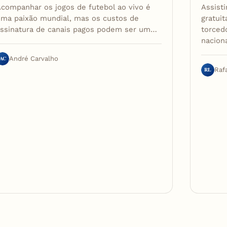
companhar os jogos de futebol ao vivo é
Assisti
ma paixão mundial, mas os custos de
gratui
assinatura de canais pagos podem ser um…
torced
naciona
AC
André Carvalho
RL
Raf