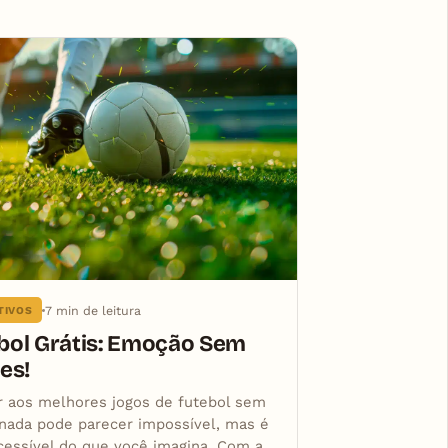
7 min de leitura
TIVOS
bol Grátis: Emoção Sem
es!
ir aos melhores jogos de futebol sem
 nada pode parecer impossível, mas é
cessível do que você imagina. Com a…