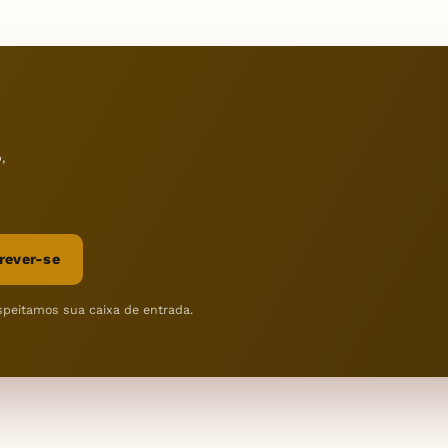
,
rever-se
speitamos sua caixa de entrada.