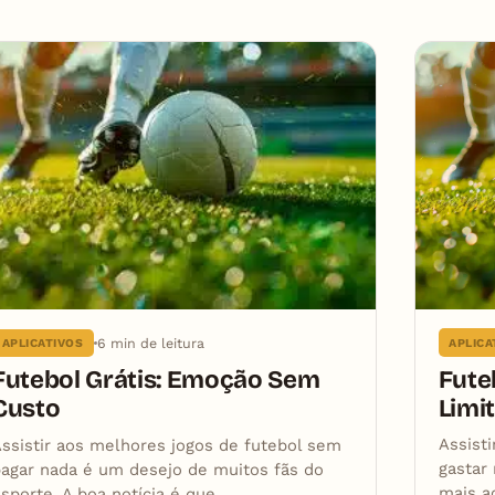
6 min de leitura
APLICA
APLICATIVOS
Fute
Futebol Grátis: Emoção Sem
Limit
Custo
Assist
ssistir aos melhores jogos de futebol sem
gastar
agar nada é um desejo de muitos fãs do
mais a
sporte. A boa notícia é que…