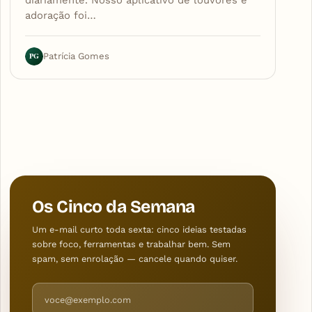
diariamente. Nosso aplicativo de louvores e
adoração foi…
PG
Patrícia Gomes
Os Cinco da Semana
Um e-mail curto toda sexta: cinco ideias testadas
sobre foco, ferramentas e trabalhar bem. Sem
spam, sem enrolação — cancele quando quiser.
Endereço de e-mail