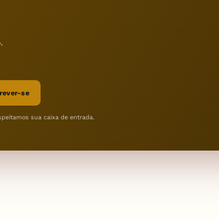
,
rever-se
speitamos sua caixa de entrada.