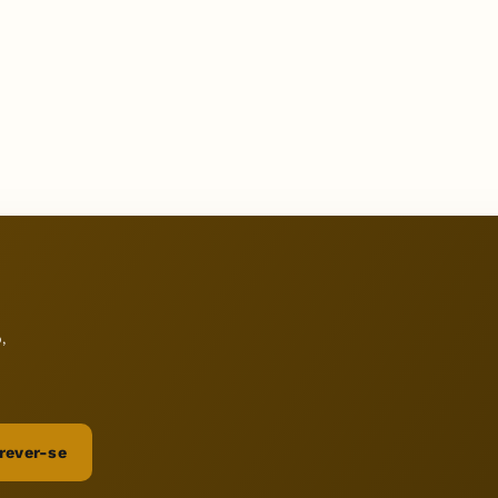
,
rever-se