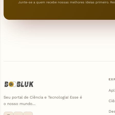
Junte-se a quem recebe nossas melhores ideias primeiro. Re
EX
Apl
Seu portal de Ciência e Tecnologia! Esse é
Ciê
o nosso mundo...
De