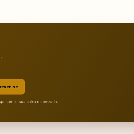
,
rever-se
speitamos sua caixa de entrada.