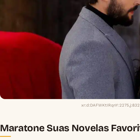
xr:d:DAFWKtIRqnY:2275,j:83
Maratone Suas Novelas Favori