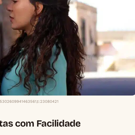
25302609941463561,t:23080421
tas com Facilidade