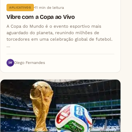
11 min de leitura
APLICATIVOS
Vibre com a Copa ao Vivo
A Copa do Mundo é o evento esportivo mais
aguardado do planeta, reunindo milhões de
torcedores em uma celebração global de futebol.
…
DF
Diego Fernandes