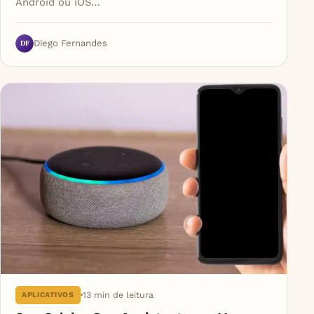
Android ou iOS…
DF
Diego Fernandes
13 min de leitura
APLICATIVOS