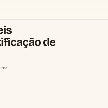
eis
tificação de
NCIOS