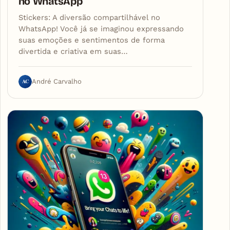
no WhatsApp
Stickers: A diversão compartilhável no
WhatsApp! Você já se imaginou expressando
suas emoções e sentimentos de forma
divertida e criativa em suas…
AC
André Carvalho